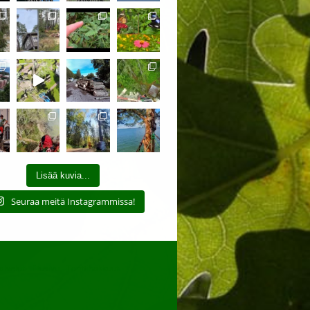
Lisää kuvia...
Seuraa meitä Instagrammissa!
alvelut
Etusivu
Tonttihakkuut