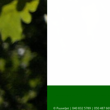
Evästekäytäntö (EU)
Puunkaatoluvan h
Yhteydenotto
Yritys
Palaute
Linkit
© Puuveljet | 040 832 5789 | 050 487 66