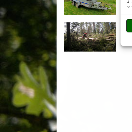
täl
hai