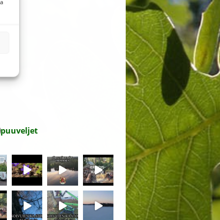
aa
puuveljet