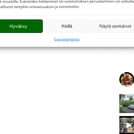
lä sivustolla. Evästeiden kieltäminen tai suostumuksen peruuttaminen voi vaikutt
tallisesti tiettyihin ominaisuuksiin ja toimintoihin.
Hyväksy
Kiellä
Näytä asetukset
Tonttihakkuut
Evästekäytäntö