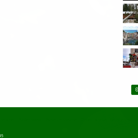
akeminen
Puiden kaadot
Puiden leikkaukset
Oksien haketus
Kantojyrsintä
P
95