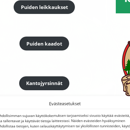
Puiden leikkaukset
Puiden kaadot
Kantojyrsinnät
Evästeasetukset
dollisimman sujuvan käyttökokemuksen tarjoamiseksi sivusto käyttää evästeitä,
ka tallentavat ja käyttävät tietoja laitteestasi. Näiden evästeiden hyväksyminen
Oksien haketus
dollistaa tietojen, kuten selauskäyttäytymisen tai yksilöllisten tunnisteiden, käyt